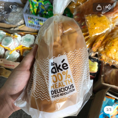
1
/
3