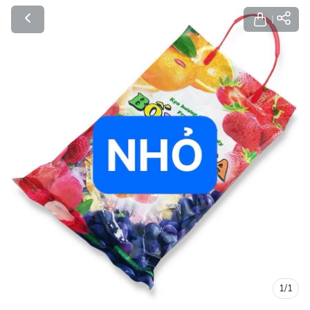
1
/
1